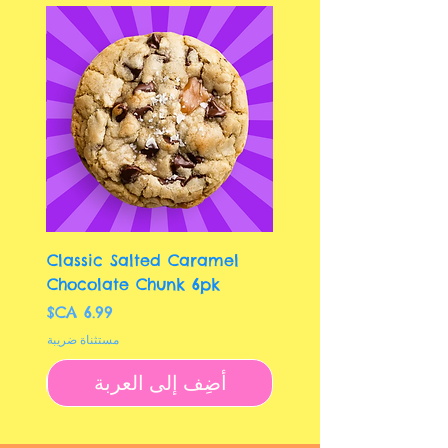
te
Classic Salted Caramel
Chocolate Chunk 6pk
السعر
مستثناة ضريبة
أضِف إلى العربة
أ