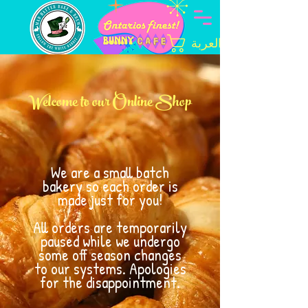
العربة
Welcome to our Online Shop
We are a small batch
bakery so each order is
made just for you!
All orders are temporarily
paused while we undergo
some off season changes
to our systems. Apologies
for the disappointment.